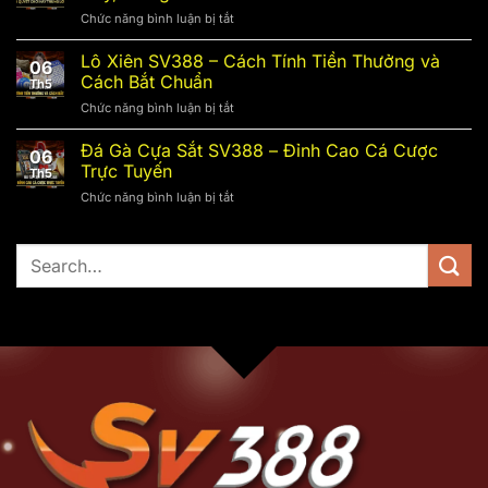
SV388
Chiến
ở
Chức năng bình luận bị tắt
–
Thuật
Thần
Cách
Game
Tài
Lô Xiên SV388 – Cách Tính Tiền Thưởng và
Chơi
Bài
06
Giáng
Hiệu
Cách Bắt Chuẩn
Th5
Lâm
Quả,
ở
Chức năng bình luận bị tắt
SV388
Cơ
Lô
–
Hội
Xiên
Đá Gà Cựa Sắt SV388 – Đỉnh Cao Cá Cược
Bí
Phát
06
SV388
Quyết
Trực Tuyến
Tài
Th5
–
Chơi
ở
Chức năng bình luận bị tắt
Cách
Hay,
Đá
Tính
Trúng
Gà
Tiền
Lớn
Cựa
Thưởng
Sắt
và
SV388
Cách
–
Bắt
Đỉnh
Chuẩn
Cao
Cá
Cược
Trực
Tuyến