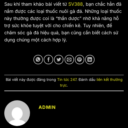
Sau khi tham khảo bài viết từ
SV388
, bạn chắc hẳn đã
nắm được các loại thuốc nuôi gà đá. Những loại thuốc
này thường được coi là “thần dược” nhờ khả năng hỗ
trợ sức khỏe tuyệt vời cho chiến kê. Tuy nhiên, để
chăm sóc gà đá hiệu quả, bạn cũng cần biết cách sử
dụng chúng một cách hợp lý.
Bài viết này được đăng trong
Tin tức 247
. Đánh dấu
liên kết thường
trực
.
ADMIN