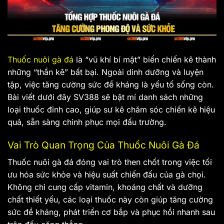
Thuốc nuôi gà đá
là “vũ khí bí mật” biến chiến kê thành
những “thần kê” bất bại. Ngoài dinh dưỡng và luyện
tập, việc tăng cường sức đề kháng là yếu tố sống còn.
Bài viết dưới đây SV388 sẽ bật mí danh sách những
loại thuốc đỉnh cao, giúp sư kê chăm sóc chiến kê hiệu
quả, sẵn sàng chinh phục mọi đấu trường.
Vai Trò Quan Trọng Của Thuốc Nuôi Gà Đá
Thuốc nuôi gà đá đóng vai trò then chốt trong việc tối
ưu hóa sức khỏe và hiệu suất chiến đấu của gà chọi.
Không chỉ cung cấp vitamin, khoáng chất và dưỡng
chất thiết yếu, các loại thuốc này còn giúp tăng cường
sức đề kháng, phát triển cơ bắp và phục hồi nhanh sau