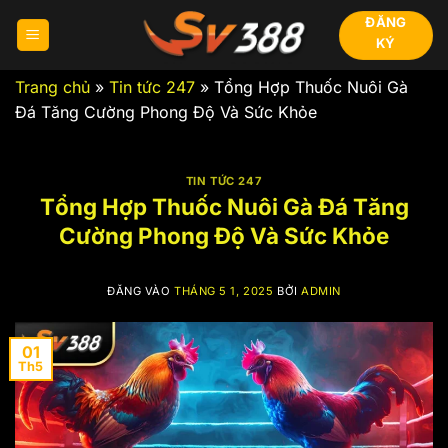
Bỏ
ĐĂNG
qua
KÝ
nội
dung
Trang chủ
»
Tin tức 247
»
Tổng Hợp Thuốc Nuôi Gà
Đá Tăng Cường Phong Độ Và Sức Khỏe
TIN TỨC 247
Tổng Hợp Thuốc Nuôi Gà Đá Tăng
Cường Phong Độ Và Sức Khỏe
ĐĂNG VÀO
THÁNG 5 1, 2025
BỞI
ADMIN
01
Th5