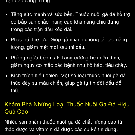
trận đấu căng thẳng.
Tăng sức mạnh và sức bền: Thuốc nuôi gà đá hỗ trợ
cơ bắp săn chắc, nâng cao khả năng chịu đựng
trong các trận đấu kéo dài.
Phục hồi thể lực: Giúp gà nhanh chóng tái tạo năng
lượng, giảm mệt mỏi sau thi đấu.
Phòng ngừa bệnh tật: Tăng cường hệ miễn dịch,
giảm nguy cơ mắc các bệnh như hô hấp, tiêu chảy.
Kích thích hiếu chiến: Một số loại thuốc nuôi gà đá
thúc đẩy sự máu chiến, giúp gà tự tin đối đầu đối
thủ.
Khám Phá Những Loại Thuốc Nuôi Gà Đá Hiệu
Quả Cao
Nhiều sản phẩm thuốc nuôi gà đá chất lượng cao từ
thảo dược và vitamin đã được các sư kê tin dùng.