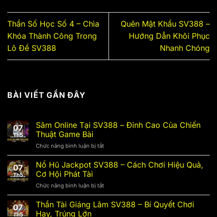
Thần Số Học Số 4 – Chìa
Quên Mật Khẩu SV388 –
Khóa Thành Công Trong
Hướng Dẫn Khôi Phục
Lô Đề SV388
Nhanh Chóng
BÀI VIẾT GẦN ĐÂY
Sâm Online Tại SV388 – Đỉnh Cao Của Chiến
07
Thuật Game Bài
Th5
ở
Chức năng bình luận bị tắt
Sâm
Online
Nổ Hũ Jackpot SV388 – Cách Chơi Hiệu Quả,
07
Tại
Cơ Hội Phát Tài
Th5
SV388
ở
Chức năng bình luận bị tắt
–
Nổ
Đỉnh
Hũ
Thần Tài Giáng Lâm SV388 – Bí Quyết Chơi
Cao
07
Jackpot
Của
Hay, Trúng Lớn
Th5