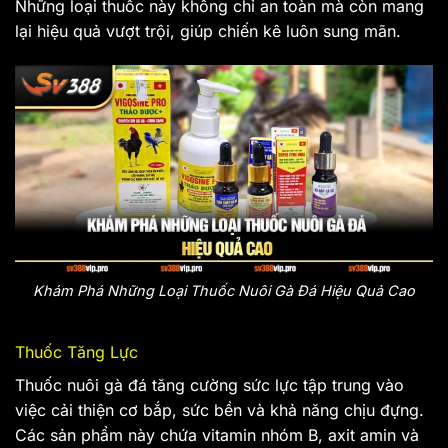
Những loại thuốc này không chỉ an toàn mà còn mang
lại hiệu quả vượt trội, giúp chiến kê luôn sung mãn.
Khám Phá Những Loại Thuốc Nuôi Gà Đá Hiệu Quả Cao
Thuốc Tăng Lực
Thuốc nuôi gà đá tăng cường sức lực tập trung vào
việc cải thiện cơ bắp, sức bền và khả năng chịu đựng.
Các sản phẩm này chứa vitamin nhóm B, axit amin và