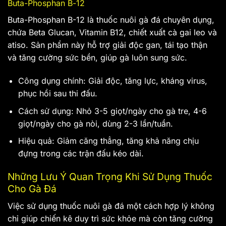
Buta-Phosphan B-12
Buta-Phosphan B-12 là thuốc nuôi gà đá chuyên dụng,
chứa Beta Glucan, Vitamin B12, chiết xuất cà gai leo và
atiso. Sản phẩm này hỗ trợ giải độc gan, tái tạo thận
và tăng cường sức bền, giúp gà luôn sung sức.
Công dụng chính: Giải độc, tăng lực, kháng virus,
phục hồi sau thi đấu.
Cách sử dụng: Nhỏ 3-5 giọt/ngày cho gà tre, 4-6
giọt/ngày cho gà nòi, dùng 2-3 lần/tuần.
Hiệu quả: Giảm căng thẳng, tăng khả năng chịu
đựng trong các trận đấu kéo dài.
Những Lưu Ý Quan Trọng Khi Sử Dụng Thuốc
Cho Gà Đá
Việc sử dụng thuốc nuôi gà đá một cách hợp lý không
chỉ giúp chiến kê duy trì sức khỏe mà còn tăng cường