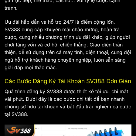
gà trực tiếp, thể thao, casino,.. với tỷ lệ cược cạnh
tranh.
Ưu đãi hấp dẫn và hỗ trợ 24/7 là điểm cộng lớn.
SV388 cung cấp khuyến mãi chào mừng, hoàn trả
cược, cùng nhiều chương trình ưu đãi khác, giúp người
chơi tăng vốn và cơ hội chiến thắng. Giao diện thân
thiện, dễ sử dụng trên cả máy tính, điện thoại, cùng đội
ngũ hỗ trợ khách hàng chuyên nghiệp, luôn sẵn sàng
giải đáp mọi thắc mắc.
Các Bước Đăng Ký Tài Khoản SV388 Đơn Giản
Quá trình đăng ký SV388 được thiết kế tối ưu, chỉ mất
vài phút. Dưới đây là các bước chi tiết để bạn nhanh
chóng sở hữu tài khoản và bắt đầu trải nghiệm cá cược
tại SV388.