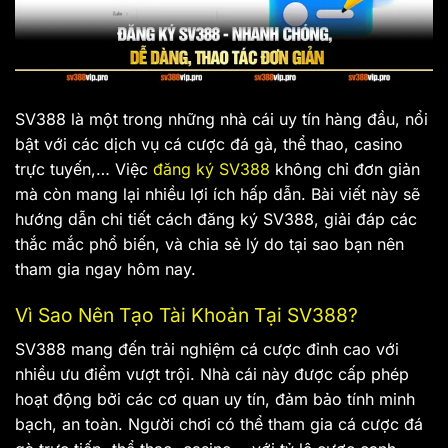
SV388 là một trong những nhà cái uy tín hàng đầu, nổi
bật với các dịch vụ cá cược đá gà, thể thao, casino
trực tuyến,… Việc
đăng ký SV388
không chỉ đơn giản
mà còn mang lại nhiều lợi ích hấp dẫn. Bài viết này sẽ
hướng dẫn chi tiết cách đăng ký SV388, giải đáp các
thắc mắc phổ biến, và chia sẻ lý do tại sao bạn nên
tham gia ngay hôm nay.
Vì Sao Nên Tạo Tài Khoản Tại SV388?
SV388 mang đến trải nghiệm cá cược đỉnh cao với
nhiều ưu điểm vượt trội. Nhà cái này được cấp phép
hoạt động bởi các cơ quan uy tín, đảm bảo tính minh
bạch, an toàn. Người chơi có thể tham gia cá cược đá