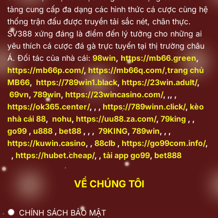
tảng cung cấp đa dạng các hình thức cá cược cùng hệ
thống trận đấu được truyền tải sắc nét, chân thực.
SV388 xứng đáng là điểm đến lý tưởng cho những ai
yêu thích cá cược đá gà trực tuyến tại thị trường châu
Á. Đối tác của nhà cái:
98win
,
https:/
/mb66.green
,
https://mb66p.com/
,
https://mb66q.com/
,
trang chủ
MB66
,
https://789win1.black
,
https://23win.adult/
,
69vn
,
789win
,
https://23wincasino.com/
, ,, ,
https://ok365.center/
, , ,
https://789winn.click/
,
kèo
nhà cái 88
,
nohu
,
https://uu88.za.com/
,
79king
, ,
go99
,
u888
,
bet88
, , ,
79KING
,
789win
, , ,
https://kuwin.casino
, ,
88clb
,
https://go99com.info/
,
,
https://hubet.cheap/
, ,
tải app go99
,
bet888
VỀ CHÚNG TÔI
CHÍNH SÁCH BẢO MẬT