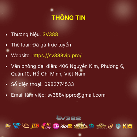
THÔNG TIN
Thương hiệu:
SV388
Thể loại: Đá gà trực tuyến
Website:
https://sv388vip.pro/
Văn phòng đại diện: 406 Nguyễn Kim, Phường 6,
Quận 10, Hồ Chí Minh, Việt Nam
Số điện thoại: 0982774533
Email làm việc:
sv388vippro@gmail.com