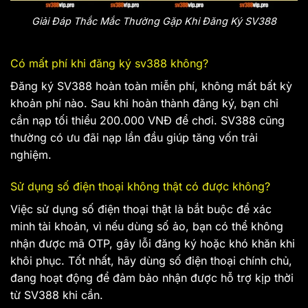
Giải Đáp Thắc Mắc Thường Gặp Khi Đăng Ký SV388
Có mất phí khi đăng ký sv388 không?
Đăng ký SV388 hoàn toàn miễn phí, không mất bất kỳ
khoản phí nào. Sau khi hoàn thành đăng ký, bạn chỉ
cần nạp tối thiểu 200.000 VNĐ để chơi. SV388 cũng
thường có ưu đãi nạp lần đầu giúp tăng vốn trải
nghiệm.
Sử dụng số điện thoại không thật có được không?
Việc sử dụng số điện thoại thật là bắt buộc để xác
minh tài khoản, vì nếu dùng số ảo, bạn có thể không
nhận được mã OTP, gây lỗi đăng ký hoặc khó khăn khi
khôi phục. Tốt nhất, hãy dùng số điện thoại chính chủ,
đang hoạt động để đảm bảo nhận được hỗ trợ kịp thời
từ SV388 khi cần.