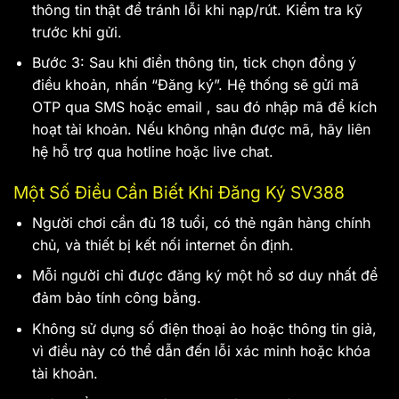
thông tin thật để tránh lỗi khi nạp/rút. Kiểm tra kỹ
trước khi gửi.
Bước 3: Sau khi điền thông tin, tick chọn đồng ý
điều khoản, nhấn “Đăng ký”. Hệ thống sẽ gửi mã
OTP qua SMS hoặc email , sau đó nhập mã để kích
hoạt tài khoản. Nếu không nhận được mã, hãy liên
hệ hỗ trợ qua hotline hoặc live chat.
Một Số Điều Cần Biết Khi Đăng Ký SV388
Người chơi cần đủ 18 tuổi, có thẻ ngân hàng chính
chủ, và thiết bị kết nối internet ổn định.
Mỗi người chỉ được đăng ký một hồ sơ duy nhất để
đảm bảo tính công bằng.
Không sử dụng số điện thoại ảo hoặc thông tin giả,
vì điều này có thể dẫn đến lỗi xác minh hoặc khóa
tài khoản.