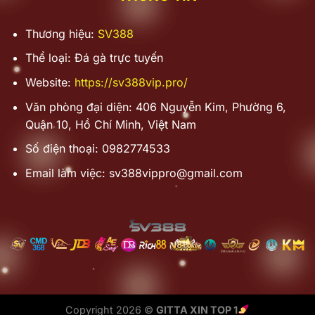
Thương hiệu:
SV388
Thể loại: Đá gà trực tuyến
Website:
https://sv388vip.pro/
Văn phòng đại diện: 406 Nguyễn Kim, Phường 6,
Quận 10, Hồ Chí Minh, Việt Nam
Số điện thoại: 0982774533
Email làm việc:
sv388vippro@gmail.com
Copyright 2026 ©
GITTA XIN TOP 1