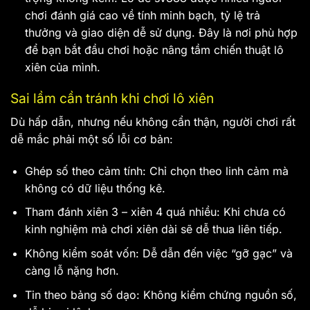
chơi đánh giá cao về tính minh bạch, tỷ lệ trả
thưởng và giao diện dễ sử dụng. Đây là nơi phù hợp
để bạn bắt đầu chơi hoặc nâng tầm chiến thuật lô
xiên của mình.
Sai lầm cần tránh khi chơi lô xiên
Dù hấp dẫn, nhưng nếu không cẩn thận, người chơi rất
dễ mắc phải một số lỗi cơ bản:
Ghép số theo cảm tính: Chỉ chọn theo linh cảm mà
không có dữ liệu thống kê.
Tham đánh xiên 3 – xiên 4 quá nhiều: Khi chưa có
kinh nghiệm mà chơi xiên dài sẽ dễ thua liên tiếp.
Không kiểm soát vốn: Dễ dẫn đến việc “gỡ gạc” và
càng lỗ nặng hơn.
Tin theo bảng số dạo: Không kiểm chứng nguồn số,