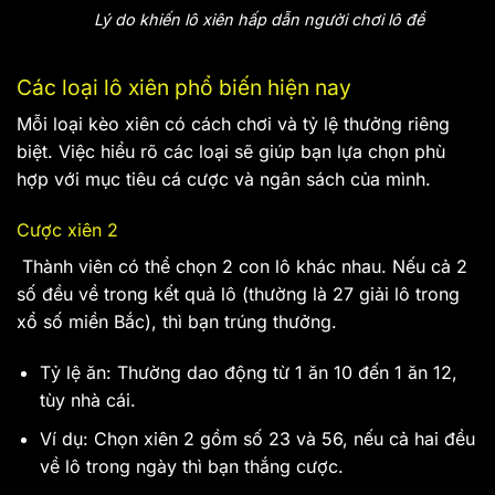
Lý do khiến lô xiên hấp dẫn người chơi lô đề
Các loại lô xiên phổ biến hiện nay
Mỗi loại kèo xiên có cách chơi và tỷ lệ thưởng riêng
biệt. Việc hiểu rõ các loại sẽ giúp bạn lựa chọn phù
hợp với mục tiêu cá cược và ngân sách của mình.
Cược xiên 2
Thành viên có thể chọn 2 con lô khác nhau. Nếu cả 2
số đều về trong kết quả lô (thường là 27 giải lô trong
xổ số miền Bắc), thì bạn trúng thưởng.
Tỷ lệ ăn: Thường dao động từ 1 ăn 10 đến 1 ăn 12,
tùy nhà cái.
Ví dụ: Chọn xiên 2 gồm số 23 và 56, nếu cả hai đều
về lô trong ngày thì bạn thắng cược.