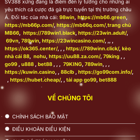
SV388 xứng đáng là điểm đến lý tưởng cho những ai
yêu thích cá cược đá gà trực tuyến tại thị trường châu
Á. Đối tác của nhà cái:
98win
,
https:/
/mb66.green
,
https://mb66p.com/
,
https://mb66q.com/
,
trang chủ
MB66
,
https://789win1.black
,
https://23win.adult/
,
69vn
,
789win
,
https://23wincasino.com/
, ,, ,
https://ok365.center/
, , ,
https://789winn.click/
,
kèo
nhà cái 88
,
nohu
,
https://uu88.za.com/
,
79king
, ,
go99
,
u888
,
bet88
, , ,
79KING
,
789win
, , ,
https://kuwin.casino
, ,
88clb
,
https://go99com.info/
,
,
https://hubet.cheap/
, ,
tải app go99
,
bet888
VỀ CHÚNG TÔI
CHÍNH SÁCH BẢO MẬT
ĐIỀU KHOẢN ĐIỀU KIỆN